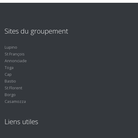
Sites du groupement
Lupino
St François
Annonciade
Toga
Cap
Bastio
St Florent
Borgo
Casamozza
Liens utiles